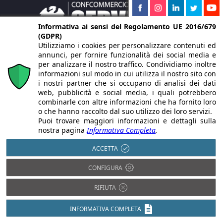
Informativa ai sensi del Regolamento UE 2016/679
(GDPR)
Utilizziamo i cookies per personalizzare contenuti ed
annunci, per fornire funzionalità dei social media e
per analizzare il nostro traffico. Condividiamo inoltre
informazioni sul modo in cui utilizza il nostro sito con
i nostri partner che si occupano di analisi dei dati
web, pubblicità e social media, i quali potrebbero
combinarle con altre informazioni che ha fornito loro
o che hanno raccolto dal suo utilizzo dei loro servizi.
Puoi trovare maggiori informazioni e dettagli sulla
nostra pagina
Informativa Completa
.
SEDI TERRITORIALI CONFCOMMERCIO COMO
ACCETTA
CONFIGURA
Bulgarograsso
, Via Romolo Guffanti, 2
RIFIUTA
Email:
delegazione.bulgarograsso@confcommerciocomo.it
INFORMATIVA COMPLETA