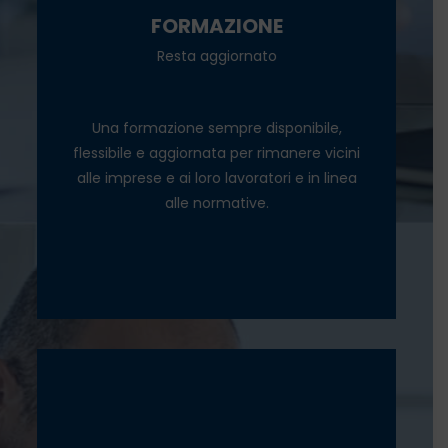
FORMAZIONE
Salubrità degli alimenti
Resta aggiornato
Gestione rifiuti e privacy
Marketing digitale e social
Una formazione sempre disponibile,
flessibile e aggiornata per rimanere vicini
alle imprese e ai loro lavoratori e in linea
alle normative.
SCOPRI
Consulenza per contenziosi