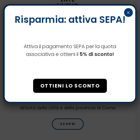
MUTUO
×
Risparmia: attiva SEPA!
Assistenza sanitaria integrativa per gli
Associati Confcommercio Como
SCOPRI
Attiva il pagamento SEPA per la quota
associativa e ottieni il
5% di sconto!
CIRCOLO
OTTIENI LO SCONTO
STORICHE ATTIVITA'
Iniziativa gratuita a tutela e supporto delle storiche
attività della città e della provincia di Como
SCOPRI