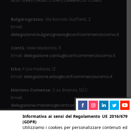
SEDI TERRITORIALI CONFCOMMERCIO COMO
Bulgarograsso
, Via Romolo Guffanti, 2
Email:
delegazione.bulgarograsso@confcommerciocomo.it
Cantù
, Viale Madonna, 11
Email:
delegazione.cantu@confcommerciocomo.it
Erba
, P.zza Padania, 12
Email:
delegazione.erba@confcommerciocomo.it
Mariano Comense
, C.so Brianza, 12/C
Email:
delegazione.mariano@confcommerciocomo.it
Informativa ai sensi del Regolamento UE 2016/679
Menaggio
, Via Lusardi, 55
(GDPR)
Email:
Utilizziamo i cookies per personalizzare contenuti ed