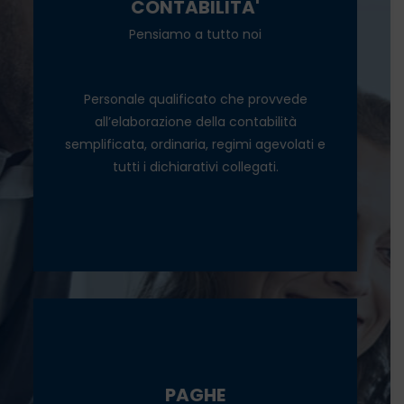
CONTABILITA'
Monitoraggio ISA
Pensiamo a tutto noi
Fatturazione elettronica
Business plan
Personale qualificato che provvede
all’elaborazione della contabilità
semplificata, ordinaria, regimi agevolati e
tutti i dichiarativi collegati.
SCOPRI
Gestione del personale
PAGHE
Gestione rapporti di lavoro