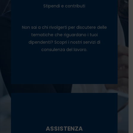
Stipendi e contributi
Cedolini paga
Vertenze di lavoro
Non sai a chi rivolgerti per discutere delle
tematiche che riguardano i tuoi
dipendenti? Scopri i nostri servizi di
consulenza del lavoro.
SCOPRI
Bandi e finanziamenti
Sportello digitale
ASSISTENZA