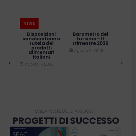
NEWS
na
Disposizioni
Barometro del
Dal 2
mica
sanzionatorie a
turismo – II
dispo
2026:
tutela dei
trimestre 2026
nuovo 
ne che
prodotti
dell
Agosto 5, 2026
”
alimentari
Tur
italiani
026
Agosto
Agosto 7, 2026
DALLA PARTE DEGLI ASSOCIATI
PROGETTI DI SUCCESSO