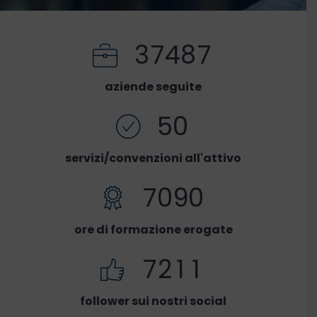
3
7
4
8
7
aziende seguite
5
0
servizi/convenzioni all'attivo
7
0
9
0
ore di formazione erogate
7
2
1
1
follower sui nostri social