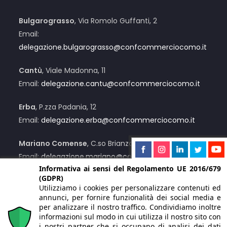
Bulgarograsso
, Via Romolo Guffanti, 2
Email:
delegazione.bulgarograsso@confcommerciocomo.it
Cantù
, Viale Madonna, 11
Email:
delegazione.cantu@confcommerciocomo.it
Erba
, P.zza Padania, 12
Email:
delegazione.erba@confcommerciocomo.it
Mariano Comense
, C.so Brianza, 12/C
Email:
delegazione.mariano@confcommerciocomo.it
Informativa ai sensi del Regolamento UE 2016/679
(GDPR)
Menaggio
, Via Lusardi, 55
Utilizziamo i cookies per personalizzare contenuti ed
Email:
delegazione.menaggio@confcommerciocomo.it
annunci, per fornire funzionalità dei social media e
per analizzare il nostro traffico. Condividiamo inoltre
Su appuntamento
:
Centro Valle Intelvi
informazioni sul modo in cui utilizza il nostro sito con
i nostri partner che si occupano di analisi dei dati