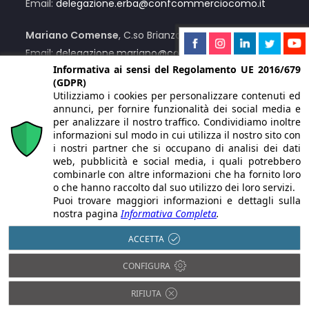
Email:
delegazione.erba@confcommerciocomo.it
Mariano Comense
, C.so Brianza, 12/C
Email:
delegazione.mariano@confcommerciocomo.it
Informativa ai sensi del Regolamento UE 2016/679
(GDPR)
Menaggio
, Via Lusardi, 55
Utilizziamo i cookies per personalizzare contenuti ed
Email:
delegazione.menaggio@confcommerciocomo.it
annunci, per fornire funzionalità dei social media e
per analizzare il nostro traffico. Condividiamo inoltre
Su appuntamento
:
Centro Valle Intelvi
informazioni sul modo in cui utilizza il nostro sito con
i nostri partner che si occupano di analisi dei dati
web, pubblicità e social media, i quali potrebbero
Numero Unico:
+39 031 2441
combinarle con altre informazioni che ha fornito loro
o che hanno raccolto dal suo utilizzo dei loro servizi.
Puoi trovare maggiori informazioni e dettagli sulla
nostra pagina
Informativa Completa
.
ACCETTA
© 2021 Copyright Confcommercio Como Servizi S.r.l. | Via F.
CONFIGURA
Ballarini, 12 22100 Como (CO) | P.IVA/C.F. 01913890131 | Iscritta alla
CCIAA di Como REA CO-226089 | Capitale Sociale Euro 62.400,00
I.V.
RIFIUTA
PEC
confcommerciocomoservizi@legalmail.it
. | Le immagini del
sito sono utilizzate su licenza di Shutterstock.com e rispettivi