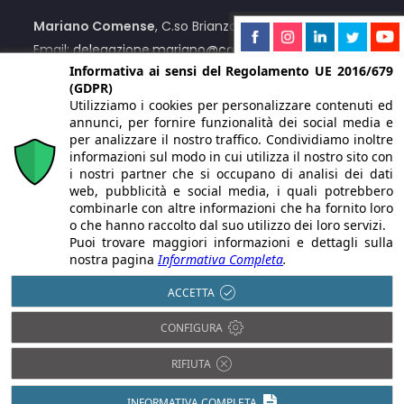
Mariano Comense
, C.so Brianza, 12/C
Email:
delegazione.mariano@confcommerciocomo.it
Informativa ai sensi del Regolamento UE 2016/679
(GDPR)
Menaggio
, Via Lusardi, 55
Utilizziamo i cookies per personalizzare contenuti ed
Email:
delegazione.menaggio@confcommerciocomo.it
annunci, per fornire funzionalità dei social media e
per analizzare il nostro traffico. Condividiamo inoltre
Su appuntamento
:
Centro Valle Intelvi
informazioni sul modo in cui utilizza il nostro sito con
i nostri partner che si occupano di analisi dei dati
web, pubblicità e social media, i quali potrebbero
Numero Unico:
+39 031 2441
combinarle con altre informazioni che ha fornito loro
o che hanno raccolto dal suo utilizzo dei loro servizi.
Puoi trovare maggiori informazioni e dettagli sulla
nostra pagina
Informativa Completa
.
ACCETTA
© 2021 Copyright Confcommercio Como Servizi S.r.l. | Via F.
CONFIGURA
Ballarini, 12 22100 Como (CO) | P.IVA/C.F. 01913890131 | Iscritta alla
CCIAA di Como REA CO-226089 | Capitale Sociale Euro 62.400,00
I.V.
RIFIUTA
PEC
confcommerciocomoservizi@legalmail.it
. | Le immagini del
sito sono utilizzate su licenza di Shutterstock.com e rispettivi
autori - Sito web progettato e realizzato da
ShareNow!
INFORMATIVA COMPLETA