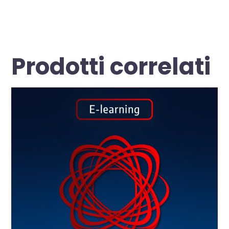
Non sei ancora associato? Segui i nostri semplici
passi per associarti
Prodotti correlati