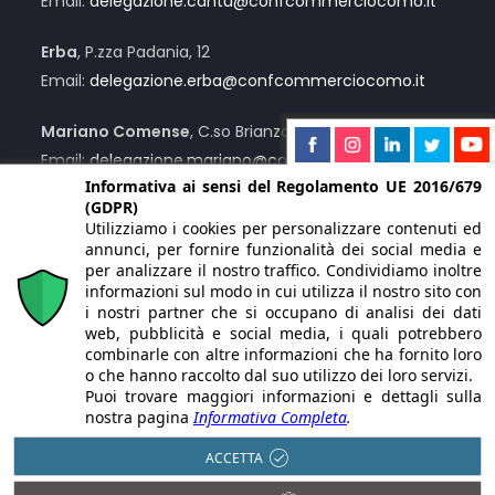
Email:
delegazione.cantu@confcommerciocomo.it
Erba
, P.zza Padania, 12
Email:
delegazione.erba@confcommerciocomo.it
Mariano Comense
, C.so Brianza, 12/C
Email:
delegazione.mariano@confcommerciocomo.it
Informativa ai sensi del Regolamento UE 2016/679
(GDPR)
Menaggio
, Via Lusardi, 55
Utilizziamo i cookies per personalizzare contenuti ed
Email:
delegazione.menaggio@confcommerciocomo.it
annunci, per fornire funzionalità dei social media e
per analizzare il nostro traffico. Condividiamo inoltre
Su appuntamento
:
Centro Valle Intelvi
informazioni sul modo in cui utilizza il nostro sito con
i nostri partner che si occupano di analisi dei dati
web, pubblicità e social media, i quali potrebbero
Numero Unico:
+39 031 2441
combinarle con altre informazioni che ha fornito loro
o che hanno raccolto dal suo utilizzo dei loro servizi.
Puoi trovare maggiori informazioni e dettagli sulla
nostra pagina
Informativa Completa
.
ACCETTA
© 2021 Copyright Confcommercio Como Servizi S.r.l. | Via F.