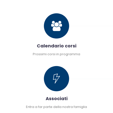
Compila il form con le tue necessità oppure
chiamaci
Calendario corsi
Prossimi corsi in programma
Richiedi informazioni sui corsi di maggior interesse
Associati
Entra a far parte della nostra famiglia