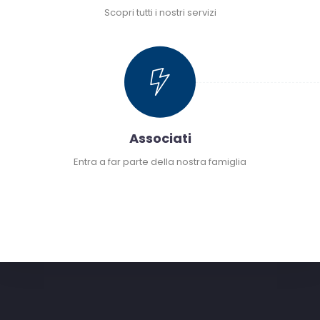
Scopri tutti i nostri servizi
Richiedi informazioni sui servizi di maggior interesse
Associati
Entra a far parte della nostra famiglia
Non sei ancora associato? Segui i nostri semplici
passi per associarti