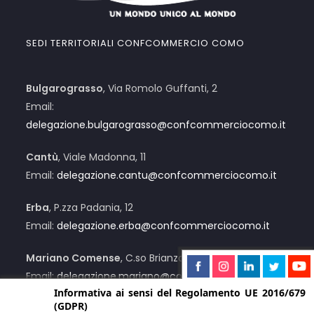
SEDI TERRITORIALI CONFCOMMERCIO COMO
Bulgarograsso
, Via Romolo Guffanti, 2
Email:
delegazione.bulgarograsso@confcommerciocomo.it
Cantù
, Viale Madonna, 11
Email:
delegazione.cantu@confcommerciocomo.it
Erba
, P.zza Padania, 12
Email:
delegazione.erba@confcommerciocomo.it
Mariano Comense
, C.so Brianza, 12/C
Email:
delegazione.mariano@confcommerciocomo.it
Informativa ai sensi del Regolamento UE 2016/679
(GDPR)
Menaggio
, Via Lusardi, 55