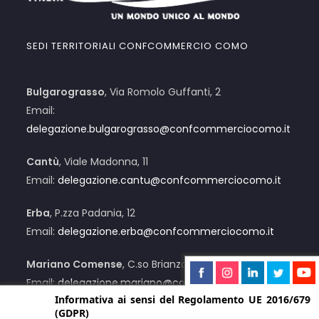
SEDI TERRITORIALI CONFCOMMERCIO COMO
Bulgarograsso
, Via Romolo Guffanti, 2
Email:
delegazione.bulgarograsso@confcommerciocomo.it
Cantù
, Viale Madonna, 11
Email:
delegazione.cantu@confcommerciocomo.it
Erba
, P.zza Padania, 12
Email:
delegazione.erba@confcommerciocomo.it
Mariano Comense
, C.so Brianza, 12/C
Email:
delegazione.mariano@confcommerciocomo.it
Informativa ai sensi del Regolamento UE 2016/679
(GDPR)
Menaggio
, Via Lusardi, 55