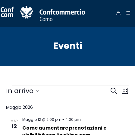
Eventi
Eventi
Eve
Ev
In arrivo
Cerca
Lista
Vi
Seleziona
Ric
la
Maggio 2026
Na
data.
e
Maggio 12 @ 2:00 pm
-
4:00 pm
MAR
12
Come aumentare prenotazioni e