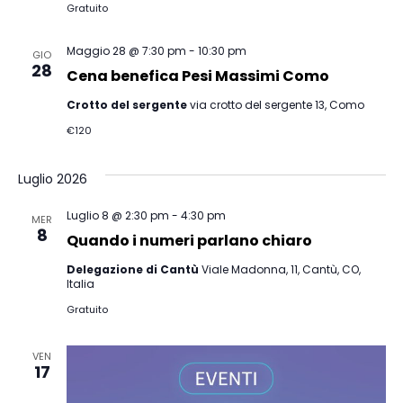
Gratuito
Maggio 28 @ 7:30 pm
-
10:30 pm
GIO
28
Cena benefica Pesi Massimi Como
Crotto del sergente
via crotto del sergente 13, Como
€120
Luglio 2026
Luglio 8 @ 2:30 pm
-
4:30 pm
MER
8
Quando i numeri parlano chiaro
Delegazione di Cantù
Viale Madonna, 11, Cantù, CO,
Italia
Gratuito
VEN
17