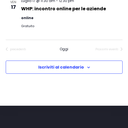
Luglio 17 @ 11:30 am
-
12:30 pm
VEN
17
WHP: incontro online per le aziende
online
Gratuito
Oggi
Eventi
precedenti
Prossimi eventi
Iscriviti al calendario