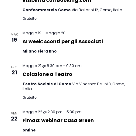
vist
visibilità con Booking.com
Confcommercio Como
Via Ballarini 12, Como, Italia
Nav
Gratuito
Maggio 19
-
Maggio 20
MAR
19
AI week: sconti per gli Associati
Milano Fiera Rho
Maggio 21 @ 8:30 am
-
9:30 am
GIO
21
Colazione a Teatro
Teatro Sociale di Como
Via Vincenzo Bellini 3, Como,
Italia
Gratuito
Maggio 22 @ 2:30 pm
-
5:30 pm
VEN
22
Fimaa: webinar Casa Green
online