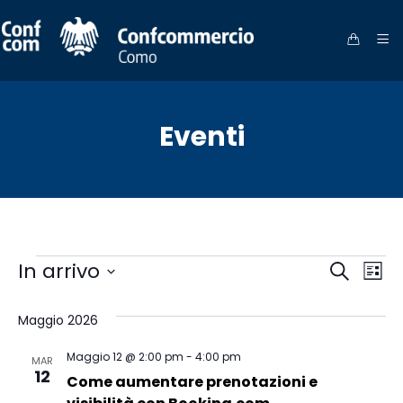
Eventi
Eventi
Eve
Ev
In arrivo
Cerca
Lista
Vi
Seleziona
Ric
la
Maggio 2026
Na
data.
e
Maggio 12 @ 2:00 pm
-
4:00 pm
MAR
12
Come aumentare prenotazioni e