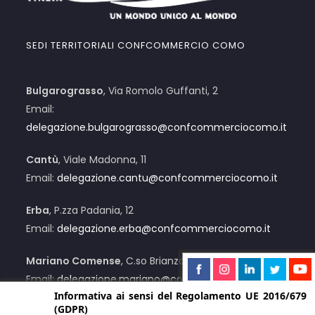
SEDI TERRITORIALI CONFCOMMERCIO COMO
Bulgarograsso
, Via Romolo Guffanti, 2
Email:
delegazione.bulgarograsso@confcommerciocomo.it
Cantù
, Viale Madonna, 11
Email:
delegazione.cantu@confcommerciocomo.it
Erba
, P.zza Padania, 12
Email:
delegazione.erba@confcommerciocomo.it
Mariano Comense
, C.so Brianza, 12/C
Email:
delegazione.mariano@confcommerciocomo.it
Informativa ai sensi del Regolamento UE 2016/679
(GDPR)
Menaggio
, Via Lusardi, 55