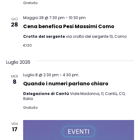
Gratuito
Maggio 28 @ 7:30 pm
-
10:30 pm
GIO
28
Cena benefica Pesi Massimi Como
Crotto del sergente
via crotto del sergente 13, Como
€120
Luglio 2026
Luglio 8 @ 2:30 pm
-
4:30 pm
MER
8
Quando i numeri parlano chiaro
Delegazione di Cantù
Viale Madonna, 11, Cantù, CO,
Italia
Gratuito
VEN
17