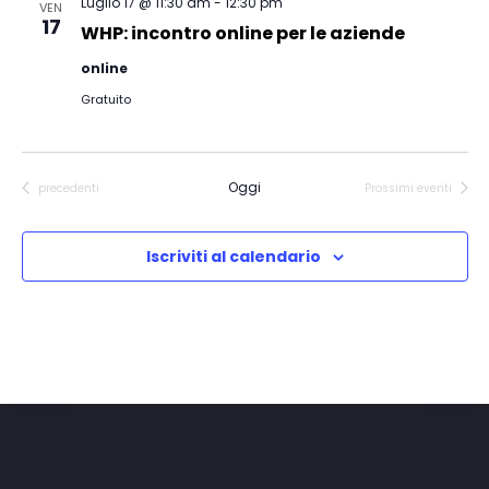
Luglio 17 @ 11:30 am
-
12:30 pm
VEN
17
WHP: incontro online per le aziende
online
Gratuito
Oggi
Eventi
precedenti
Prossimi eventi
Iscriviti al calendario