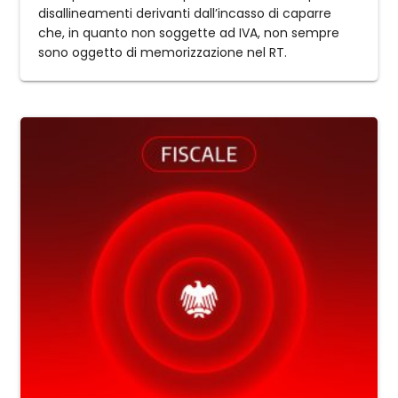
disallineamenti derivanti dall’incasso di caparre
che, in quanto non soggette ad IVA, non sempre
sono oggetto di memorizzazione nel RT.