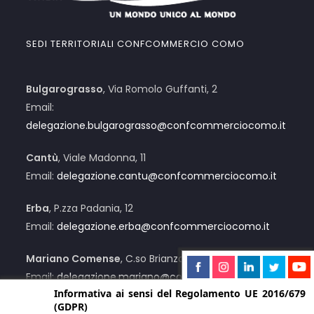
SEDI TERRITORIALI CONFCOMMERCIO COMO
Bulgarograsso
, Via Romolo Guffanti, 2
Email:
delegazione.bulgarograsso@confcommerciocomo.it
Cantù
, Viale Madonna, 11
Email:
delegazione.cantu@confcommerciocomo.it
Erba
, P.zza Padania, 12
Email:
delegazione.erba@confcommerciocomo.it
Mariano Comense
, C.so Brianza, 12/C
Email:
delegazione.mariano@confcommerciocomo.it
Informativa ai sensi del Regolamento UE 2016/679
(GDPR)
Menaggio
, Via Lusardi, 55