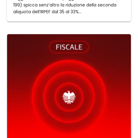
199) spicca senz’altro la riduzione della seconda
aliquota dell’IRPEF dal 35 al 33%...