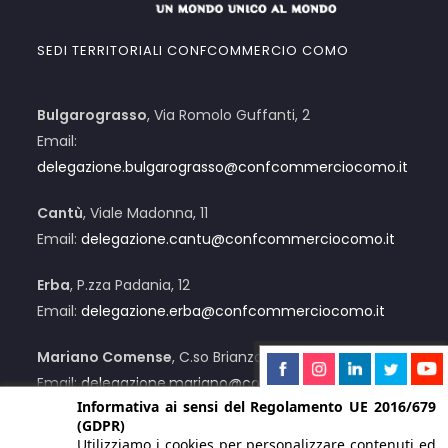
SEDI TERRITORIALI CONFCOMMERCIO COMO
Bulgarograsso
, Via Romolo Guffanti, 2
Email:
delegazione.bulgarograsso@confcommerciocomo.it
Cantù
, Viale Madonna, 11
Email:
delegazione.cantu@confcommerciocomo.it
Erba
, P.zza Padania, 12
Email:
delegazione.erba@confcommerciocomo.it
Mariano Comense
, C.so Brianza, 12/C
Email:
delegazione.mariano@confcommerciocomo.it
Informativa ai sensi del Regolamento UE 2016/679
(GDPR)
Menaggio
, Via Lusardi, 55
Utilizziamo i cookies per personalizzare contenuti ed