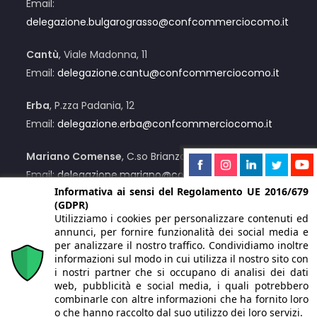
Email:
delegazione.bulgarograsso@confcommerciocomo.it
Cantù
, Viale Madonna, 11
Email:
delegazione.cantu@confcommerciocomo.it
Erba
, P.zza Padania, 12
Email:
delegazione.erba@confcommerciocomo.it
Mariano Comense
, C.so Brianza, 12/C
Email:
delegazione.mariano@confcommerciocomo.it
Informativa ai sensi del Regolamento UE 2016/679
(GDPR)
Menaggio
, Via Lusardi, 55
Utilizziamo i cookies per personalizzare contenuti ed
Email:
delegazione.menaggio@confcommerciocomo.it
annunci, per fornire funzionalità dei social media e
per analizzare il nostro traffico. Condividiamo inoltre
Su appuntamento
:
Centro Valle Intelvi
informazioni sul modo in cui utilizza il nostro sito con
i nostri partner che si occupano di analisi dei dati
web, pubblicità e social media, i quali potrebbero
Numero Unico:
+39 031 2441
combinarle con altre informazioni che ha fornito loro
o che hanno raccolto dal suo utilizzo dei loro servizi.