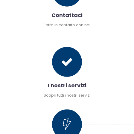
Contattaci
Entra in contatto con noi
Compila il form con le tue necessità oppure
chiamaci
I nostri servizi
Scopri tutti i nostri servizi
Richiedi informazioni sui servizi di maggior interesse